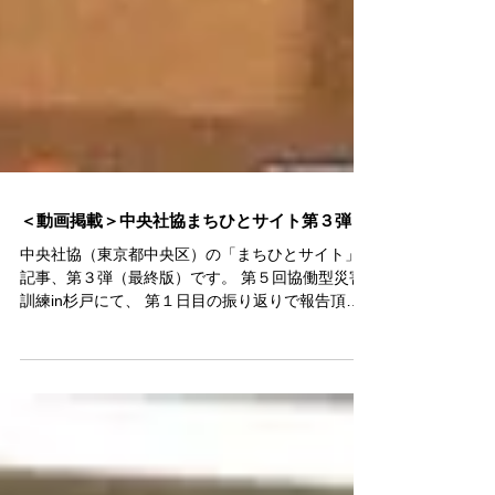
＜動画掲載＞中央社協まちひとサイト第３弾
中央社協（東京都中央区）の「まちひとサイト」
記事、第３弾（最終版）です。 第５回協働型災害
訓練in杉戸にて、 第１日目の振り返りで報告頂い
たことや、 浪江町からの「NAMIEやきそば」提供
の方々の話の記録です。 ぜひご覧ください。 感
謝。 ＜まちひとサイト＞ ...