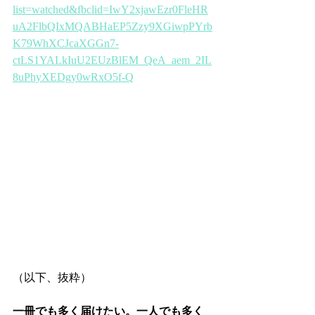
list=watched&fbclid=IwY2xjawEzr0FleHR
uA2FlbQIxMQABHaEP5Zzy9XGiwpPYrb
K79WhXCJcaXGGn7-
ctLS1YALkIuU2EUzBlEM_QeA_aem_2IL
8uPhyXEDgy0wRxO5f-Q
（以下、抜粋）
一冊でも多く届けたい。一人でも多く