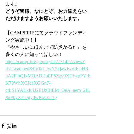
ます。
どうぞ皆様、なにとぞ、お力添えをい
ただけますようお願いいたします。
【CAMPFIREにてクラウドファンディ
ング実施中！】
『やさしいにほんごで防災かるた』を
多くの人に知ってほしい！
https://camp-fire.jp/projects/771427/view?
list=watched&fbclid=IwY2xjawEzr0FleHR
uA2FlbQIxMQABHaEP5Zzy9XGiwpPYrb
K79WhXCJcaXGGn7-
ctLS1YALkIuU2EUzBlEM_QeA_aem_2IL
8uPhyXEDgy0wRxO5f-Q