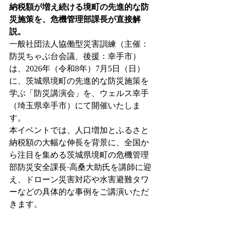
納税額が増え続ける境町の先進的な防
災施策を、危機管理部課長が直接解
説。
一般社団法人協働型災害訓練（主催：
防災ちゃぶ台会議、後援：幸手市）
は、2026年（令和8年）7月5日（日）
に、茨城県境町の先進的な防災施策を
学ぶ「防災講演会」を、ウェルス幸手
（埼玉県幸手市）にて開催いたしま
す。
本イベントでは、人口増加とふるさと
納税額の大幅な伸長を背景に、全国か
ら注目を集める茨城県境町の危機管理
部防災安全課長·高桑大助氏を講師に迎
え、ドローン災害対応や水害避難タワ
ーなどの具体的な事例をご講演いただ
きます。