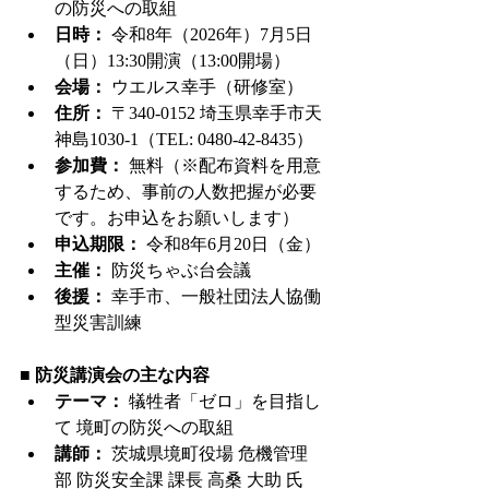
の防災への取組
日時：
 令和8年（2026年）7月5日
（日）13:30開演（13:00開場）
会場：
 ウエルス幸手（研修室）
住所：
 〒340-0152 埼玉県幸手市天
神島1030-1（TEL: 0480-42-8435）
参加費：
 無料（※配布資料を用意
するため、事前の人数把握が必要
です。お申込をお願いします）
申込期限：
 令和8年6月20日（金）
主催：
 防災ちゃぶ台会議
後援：
 幸手市、一般社団法人協働
型災害訓練
■ 防災講演会の主な内容
テーマ：
 犠牲者「ゼロ」を目指し
て 境町の防災への取組
講師：
 茨城県境町役場 危機管理
部 防災安全課 課長 高桑 大助 氏