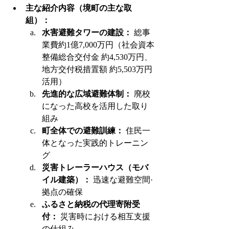
主な紹介内容（境町の主な取
組）：
水害避難タワーの建設：
 総事
業費約1億7,000万円（社会資本
整備総合交付金 約4,530万円、
地方交付税措置額 約5,503万円
活用）
先進的な広域避難体制：
 廃校
になった高校を活用した取り
組み
町全体での避難訓練：
 住民一
体となった実践的トレーニン
グ
災害トレーラーハウス（モバ
イル建築）：
 迅速な避難空間·
拠点の確保
ふるさと納税の代理寄附受
付：
 災害時における相互支援
の仕組み