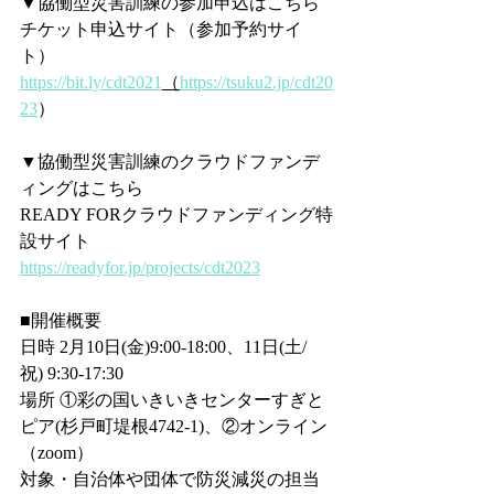
▼協働型災害訓練の参加申込はこちら
チケット申込サイト（参加予約サイ
ト）
https://bit.ly/cdt2021
（
https://tsuku2.jp/cdt20
23
）
▼協働型災害訓練のクラウドファンデ
ィングはこちら
READY FORクラウドファンディング特
設サイト
https://readyfor.jp/projects/cdt2023
■開催概要
日時 2月10日(金)9:00-18:00、11日(土/
祝) 9:30-17:30
場所 ①彩の国いきいきセンターすぎと
ピア(杉戸町堤根4742-1)、②オンライン
（zoom）
対象・自治体や団体で防災減災の担当