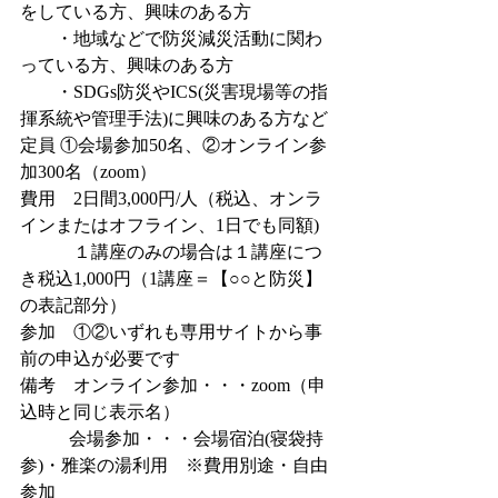
をしている方、興味のある方
　　・地域などで防災減災活動に関わ
っている方、興味のある方
　　・SDGs防災やICS(災害現場等の指
揮系統や管理手法)に興味のある方など
定員 ①会場参加50名、②オンライン参
加300名（zoom）
費用　2日間3,000円/人（税込、オンラ
インまたはオフライン、1日でも同額)
　　　１講座のみの場合は１講座につ
き税込1,000円（1講座＝【○○と防災】
の表記部分）
参加    ①②いずれも専用サイトから事
前の申込が必要です
備考　オンライン参加・・・zoom（申
込時と同じ表示名）
   　　会場参加・・・会場宿泊(寝袋持
参)・雅楽の湯利用　※費用別途・自由
参加