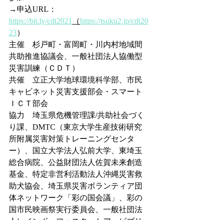
→申込URL：
https://bit.ly/cdt2021
（
https://tsuku2.jp/cdt20
23
）
主催　杉戸町・富岡町・川内村地域間
共助推進協議会、一般社団法人協働型
災害訓練（ＣＤＴ）
共催　立正大学地球環境科学部、市民
キャビネット災害支援部会・スマート
ＩＣＴ部会
協力　埼玉県危機管理課/共助社会づく
り課、DMTC（東京大学生産技術研究
所附属災害対策トレーニングセンタ
ー）、国立大学法人弘前大学、東埼玉
総合病院、公益財団法人佐賀未来創造
基金、特定非営利活動法人沖縄災害救
助犬協会、埼玉県災害ボランティア団
体ネットワーク「彩の国会議」、彩の
国市民映画祭実行委員会、一般社団法