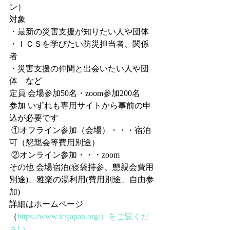
ン）
対象 
・最新の災害支援が知りたい人や団体
・ＩＣＳを学びたい防災担当者、関係
者
・災害支援の仲間と出会いたい人や団
体　など
定員 会場参加50名・zoom参加200名
参加 いずれも専用サイトから事前の申
込が必要です
 ①オフライン参加（会場）・・・宿泊
可（懇親会等費用別途）
 ②オンライン参加・・・zoom
その他 会場宿泊(寝袋持参、懇親会費用
別途)、雅楽の湯利用(費用別途、自由参
加)
詳細はホームページ
（
https://www.icsjapan.org/）をご覧くだ
さい。