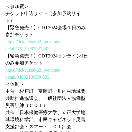
＜参加費＞
チケット申込サイト（参加予約サイ
ト）
【緊急発売！】CDT2024会場１日のみ
参加チケット
https://ticket.tsuku2.jp/events-
detail/30821062022243
【緊急発売！】CDT2024オンライン1日
のみ参加チケット
https://ticket.tsuku2.jp/events-
detail/84002109200532
＜体制＞
主催　杉戸町・富岡町・川内村地域間
共助推進協議会、一般社団法人協働型
災害訓練（ＣＤＴ）
共催　日本保健医療大学、立正大学地
球環境科学部、市民キャビネット災害
支援部会・スマートＩＣＴ部会