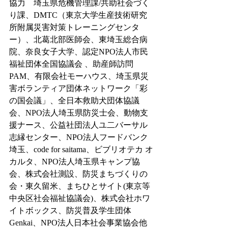
協力　埼玉県危機管理課/共助社会づく
り課、DMTC（東京大学生産技術研究
所附属災害対策トレーニングセンタ
ー）、北葛北部医師会、東埼玉総合病
院、奈良女子大学、認定NPO法人市民
福祉団体全国協議会 、助産師訪問
PAM、有限会社モーハウス、埼玉県災
害ボランティア団体ネットワーク「彩
の国会議」、全日本救助犬団体協議
会、NPO法人埼玉県防災士会、動物支
援ナース、公益社団法人ユ二バーサル
志縁センター、NPO法人フードバンク
埼玉、code for saitama、ビブリオテカ オ
カルタ、NPO法人埼玉県キャンプ協
会、株式会社測設、防災まちづくりの
会・東久留米、まちひとサイト(東京等
中央区社会福祉協議会)、株式会社ホワ
イトボックス、防災普及学生団体 
Genkai、NPO法人日本社会事業協会他