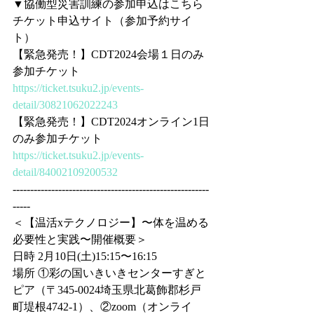
▼協働型災害訓練の参加申込はこちら
チケット申込サイト（参加予約サイ
ト）
【緊急発売！】CDT2024会場１日のみ
参加チケット
https://ticket.tsuku2.jp/events-
detail/30821062022243
【緊急発売！】CDT2024オンライン1日
のみ参加チケット
https://ticket.tsuku2.jp/events-
detail/84002109200532
--------------------------------------------------------
-----
＜【温活xテクノロジー】〜体を温める
必要性と実践〜開催概要＞
日時 2月10日(土)15:15〜16:15
場所 ①彩の国いきいきセンターすぎと
ピア（〒345-0024埼玉県北葛飾郡杉戸
町堤根4742-1）、②zoom（オンライ