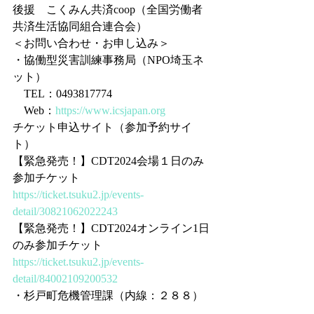
後援　こくみん共済coop（全国労働者
共済生活協同組合連合会）
＜お問い合わせ・お申し込み＞
・協働型災害訓練事務局（NPO埼玉ネ
ット）
　TEL：0493817774
　Web：
https://www.icsjapan.org
チケット申込サイト（参加予約サイ
ト）
【緊急発売！】CDT2024会場１日のみ
参加チケット
https://ticket.tsuku2.jp/events-
detail/30821062022243
【緊急発売！】CDT2024オンライン1日
のみ参加チケット
https://ticket.tsuku2.jp/events-
detail/84002109200532
・杉戸町危機管理課（内線：２８８）