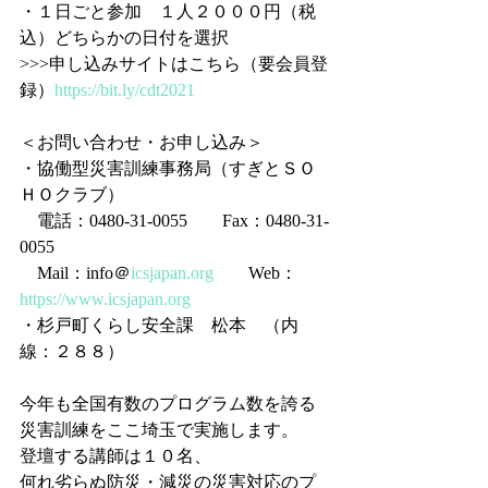
・１日ごと参加　１人２０００円（税
込）どちらかの日付を選択
>>>申し込みサイトはこちら（要会員登
録）
https://bit.ly/cdt2021
＜お問い合わせ・お申し込み＞
・協働型災害訓練事務局（すぎとＳＯ
ＨＯクラブ）
　電話：0480-31-0055　　Fax：0480-31-
0055
　Mail：info＠
icsjapan.org
　　Web：
https://www.icsjapan.org
・杉戸町くらし安全課　松本　（内
線：２８８）
今年も全国有数のプログラム数を誇る
災害訓練をここ埼玉で実施します。
登壇する講師は１０名、
何れ劣らぬ防災・減災の災害対応のプ