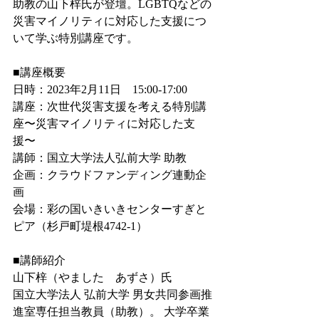
助教の山下梓氏が登壇。LGBTQなどの
災害マイノリティに対応した支援につ
いて学ぶ特別講座です。
■講座概要
日時：2023年2月11日　15:00-17:00
講座：次世代災害支援を考える特別講
座〜災害マイノリティに対応した支
援〜
講師：国立大学法人弘前大学 助教
企画：クラウドファンディング連動企
画
会場：彩の国いきいきセンターすぎと
ピア（杉戸町堤根4742-1）
■講師紹介
山下梓（やました　あずさ）氏
国立大学法人 弘前大学 男女共同参画推
進室専任担当教員（助教）。 大学卒業