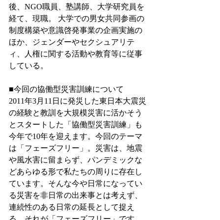
後、NGO職員、塾講師、大学研究員を
経て、現職。 大学での男女共同参画の
制度構築や意識啓発事業の企画実施の
ほか、ジェンダーやセクシュアリテ
ィ、人権に関する活動や教育等に従事
している。
■今回の協働型災害訓練について
2011年3月11日に発災した東日本大震災
の経験と教訓を大規模災害に活かそう
とスタートした「協働型災害訓練」も
今年で10年を迎えます。今回のテーマ
は「フェーズフリー」。災害は、地震
や風水害に留まらず、パンデミックな
どあらゆる形で私たちの周りに存在し
ています。そんな今や日常になってい
る災害を非日常の出来事とは考えず、
連続性のある日常の延長として捉え
る、それが「フェーズフリー」です。