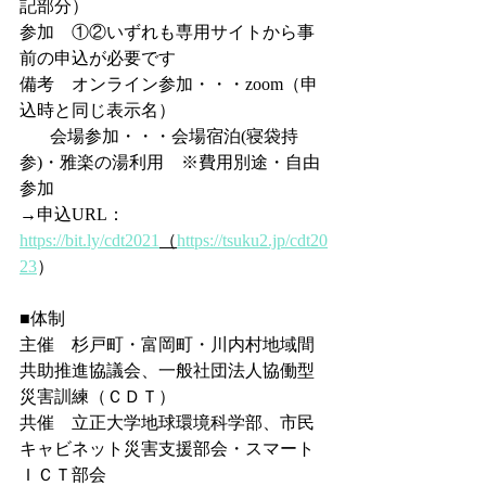
記部分）
参加    ①②いずれも専用サイトから事
前の申込が必要です
備考　オンライン参加・・・zoom（申
込時と同じ表示名）
   　会場参加・・・会場宿泊(寝袋持
参)・雅楽の湯利用　※費用別途・自由
参加
→申込URL：
https://bit.ly/cdt2021
（
https://tsuku2.jp/cdt20
23
）
■体制
主催　杉戸町・富岡町・川内村地域間
共助推進協議会、一般社団法人協働型
災害訓練（ＣＤＴ）
共催　立正大学地球環境科学部、市民
キャビネット災害支援部会・スマート
ＩＣＴ部会