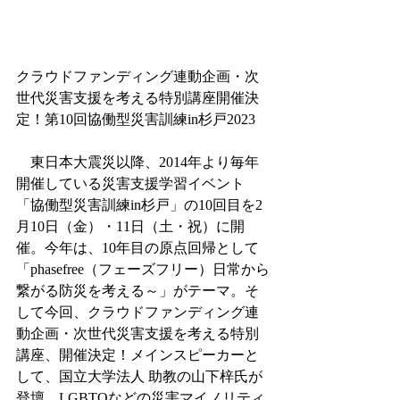
クラウドファンディング連動企画・次
世代災害支援を考える特別講座開催決
定！第10回協働型災害訓練in杉戸2023
　東日本大震災以降、2014年より毎年
開催している災害支援学習イベント
「協働型災害訓練in杉戸」の10回目を2
月10日（金）・11日（土・祝）に開
催。今年は、10年目の原点回帰として
「phasefree（フェーズフリー）日常から
繋がる防災を考える～」がテーマ。そ
して今回、クラウドファンディング連
動企画・次世代災害支援を考える特別
講座、開催決定！メインスピーカーと
して、国立大学法人 助教の山下梓氏が
登壇。LGBTQなどの災害マイノリティ