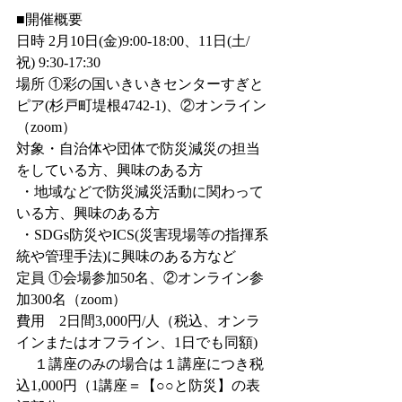
■開催概要
日時 2月10日(金)9:00-18:00、11日(土/
祝) 9:30-17:30
場所 ①彩の国いきいきセンターすぎと
ピア(杉戸町堤根4742-1)、②オンライン
（zoom）
対象・自治体や団体で防災減災の担当
をしている方、興味のある方
 ・地域などで防災減災活動に関わって
いる方、興味のある方
 ・SDGs防災やICS(災害現場等の指揮系
統や管理手法)に興味のある方など
定員 ①会場参加50名、②オンライン参
加300名（zoom）
費用　2日間3,000円/人（税込、オンラ
インまたはオフライン、1日でも同額)
 　１講座のみの場合は１講座につき税
込1,000円（1講座＝【○○と防災】の表