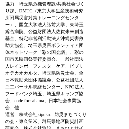
協力　埼玉県危機管理課/共助社会づく
り課、DMTC（東京大学生産技術研究
所附属災害対策トレーニングセンタ
ー）、国立大学法人弘前大学、東埼玉
総合病院、公益財団法人佐賀未来創造
基金、特定非営利活動法人沖縄災害救
助犬協会、埼玉県災害ボランティア団
体ネットワーク「彩の国会議」、彩の
国市民映画祭実行委員会、一般社団法
人レインボーフォスターケア、ビブリ
オテカオカルタ、埼玉県防災士会、全
日本救助犬団体協議会、公益社団法人
ユ二バーサル志縁センター、NPO法人
フードバンク埼玉、埼玉県キャンプ協
会、code for saitama、日本社会事業協
会、他
運営　株式会社kipuka、防災まちづくり
の会・東久留米、群馬県地区防災計画
研究会、株式会社測設、まちひとサイ