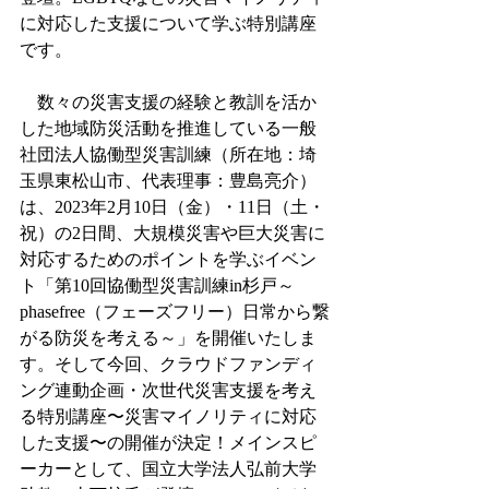
に対応した支援について学ぶ特別講座
です。
　数々の災害支援の経験と教訓を活か
した地域防災活動を推進している一般
社団法人協働型災害訓練（所在地：埼
玉県東松山市、代表理事：豊島亮介）
は、2023年2月10日（金）・11日（土・
祝）の2日間、大規模災害や巨大災害に
対応するためのポイントを学ぶイベン
ト「第10回協働型災害訓練in杉戸～
phasefree（フェーズフリー）日常から繋
がる防災を考える～」を開催いたしま
す。そして今回、クラウドファンディ
ング連動企画・次世代災害支援を考え
る特別講座〜災害マイノリティに対応
した支援〜の開催が決定！メインスピ
ーカーとして、国立大学法人弘前大学 