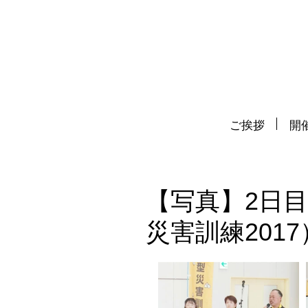
ご挨拶
開催
【写真】2日
災害訓練2017