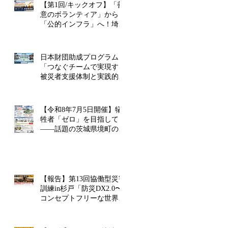
【第1回/キックオフ】「善
意のボランティア」から
「公的インフラ」へ！埼玉
版FEMAと民間危機管理監
が目指す未来
日本財団助成プログラム
「つなぐチームで実現する
被災者支援体制と実践的訓
練」に採択されました！
【令和8年7月5日開催】犠
牲者「ゼロ」を目指して
――話題の茨城県境町の災
害への取組を学ぶ「防災講
演会」を埼玉県幸手市で開
催！
【報告】第13回協働型災害
訓練in杉戸「防災DX2.0〜
コンセプトフリーな世界を
考える〜」を開催しました