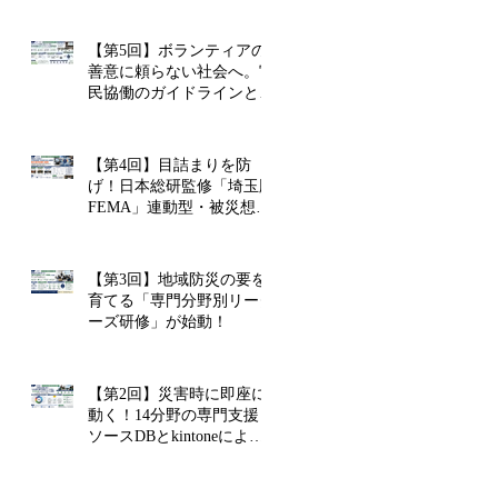
【第5回】ボランティアの
善意に頼らない社会へ。官
民協働のガイドラインと政
策提言
【第4回】目詰まりを防
げ！日本総研監修「埼玉版
FEMA」連動型・被災想定
訓練の裏側
【第3回】地域防災の要を
育てる「専門分野別リーダ
ーズ研修」が始動！
【第2回】災害時に即座に
動く！14分野の専門支援リ
ソースDBとkintoneによる
リアルタイム連携