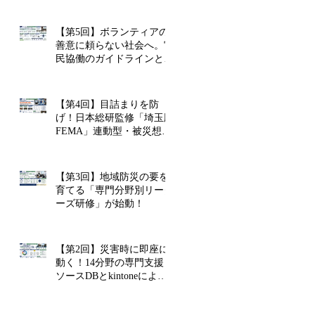
【第5回】ボランティアの
善意に頼らない社会へ。官
民協働のガイドラインと政
策提言
【第4回】目詰まりを防
げ！日本総研監修「埼玉版
FEMA」連動型・被災想定
訓練の裏側
【第3回】地域防災の要を
育てる「専門分野別リーダ
ーズ研修」が始動！
【第2回】災害時に即座に
動く！14分野の専門支援リ
ソースDBとkintoneによる
リアルタイム連携