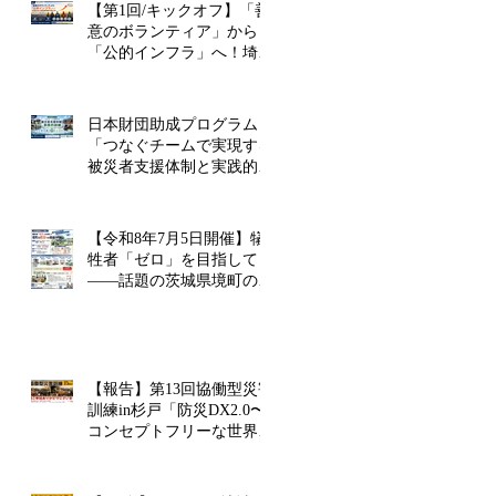
【第1回/キックオフ】「善
意のボランティア」から
「公的インフラ」へ！埼玉
版FEMAと民間危機管理監
が目指す未来
日本財団助成プログラム
「つなぐチームで実現する
被災者支援体制と実践的訓
練」に採択されました！
【令和8年7月5日開催】犠
牲者「ゼロ」を目指して
――話題の茨城県境町の災
害への取組を学ぶ「防災講
演会」を埼玉県幸手市で開
催！
【報告】第13回協働型災害
訓練in杉戸「防災DX2.0〜
コンセプトフリーな世界を
考える〜」を開催しました