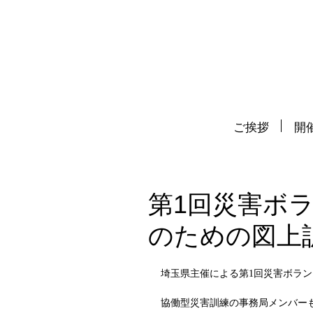
ご挨拶
開催
第1回災害ボ
のための図上
埼玉県主催による第1回災害ボラ
協働型災害訓練の事務局メンバー