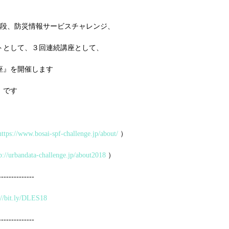
練の前段、防災情報サービスチャレンジ、
トとして、３回連続講座として、
座』を開催します
」です
https://www.bosai-spf-challenge.jp/about/
 ）
p://urbandata-challenge.jp/about2018
 ）
--------------
://bit.ly/DLES18
--------------