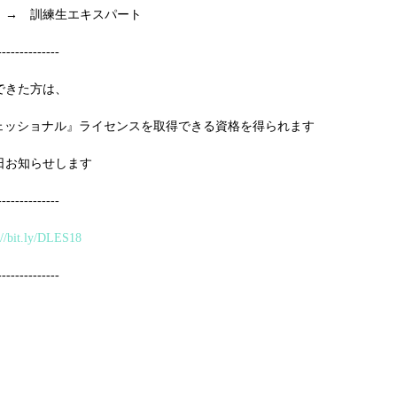
　→　訓練生エキスパート
--------------
できた方は、
フェッショナル』ライセンスを取得できる資格を得られます
日お知らせします
--------------
://bit.ly/DLES18
--------------