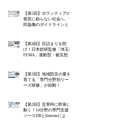
【第5回】ボランティアの
善意に頼らない社会へ。官
民協働のガイドラインと政
策提言
【第4回】目詰まりを防
げ！日本総研監修「埼玉版
FEMA」連動型・被災想定
訓練の裏側
【第3回】地域防災の要を
育てる「専門分野別リーダ
ーズ研修」が始動！
【第2回】災害時に即座に
動く！14分野の専門支援リ
ソースDBとkintoneによる
リアルタイム連携