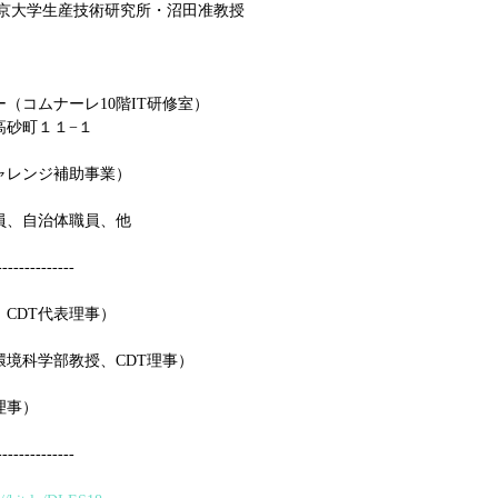
」東京大学生産技術研究所・沼田准教授
（コムナーレ10階IT研修室）
高砂町１１−１
ャレンジ補助事業）
員、自治体職員、他
--------------
CDT代表理事）
境科学部教授、CDT理事）
理事）
--------------