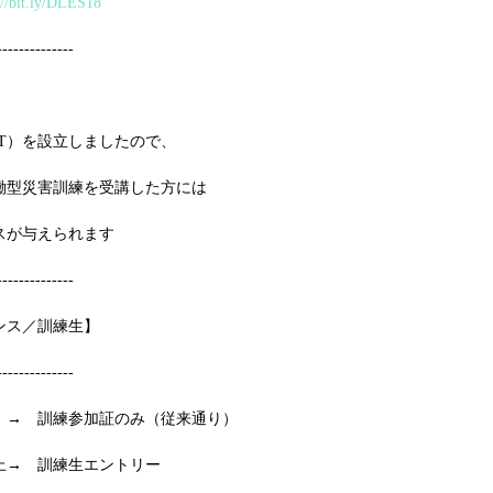
://bit.ly/DLES18
--------------
T）を設立しましたので、
働型災害訓練を受講した方には
スが与えられます
--------------
ンス／訓練生】
--------------
　→　訓練参加証のみ（従来通り）
上→　訓練生エントリー