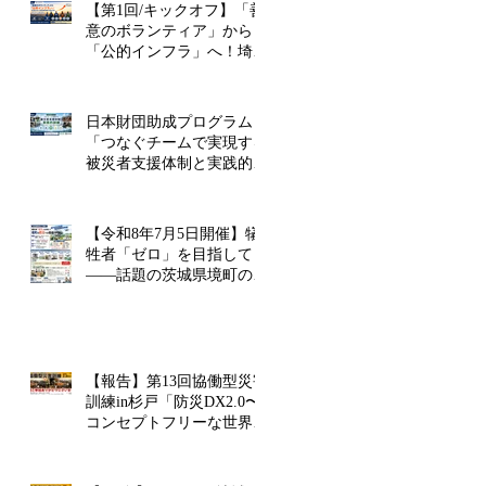
【第1回/キックオフ】「善
意のボランティア」から
「公的インフラ」へ！埼玉
版FEMAと民間危機管理監
が目指す未来
日本財団助成プログラム
「つなぐチームで実現する
被災者支援体制と実践的訓
練」に採択されました！
【令和8年7月5日開催】犠
牲者「ゼロ」を目指して
――話題の茨城県境町の災
害への取組を学ぶ「防災講
演会」を埼玉県幸手市で開
催！
【報告】第13回協働型災害
訓練in杉戸「防災DX2.0〜
コンセプトフリーな世界を
考える〜」を開催しました