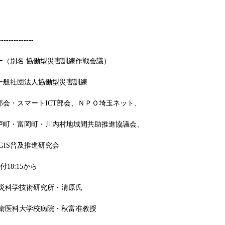
--------------
ー（別名:協働型災害訓練作戦会議）
一般社団法人協働型災害訓練
会・スマートICT部会、ＮＰＯ埼玉ネット、
戸町・富岡町・川内村地域間共助推進協議会、
玉県GIS普及推進研究会
付18:15から
防災科学技術研究所・清原氏
防衛医科大学校病院・秋富准教授