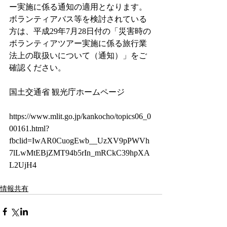
ー実施に係る通知の適用となります。
ボランティアバス等を検討されている
方は、平成29年7月28日付の「災害時の
ボランティアツアー実施に係る旅行業
法上の取扱いについて（通知）」をご
確認ください。
国土交通省 観光庁ホームページ
https://www.mlit.go.jp/kankocho/topics06_0
00161.html?
fbclid=IwAR0CuogEwb__UzXV9pPWVh
7lLwMtEBjZMT94b5rIn_mRCkC39hpXA
L2UjH4
情報共有