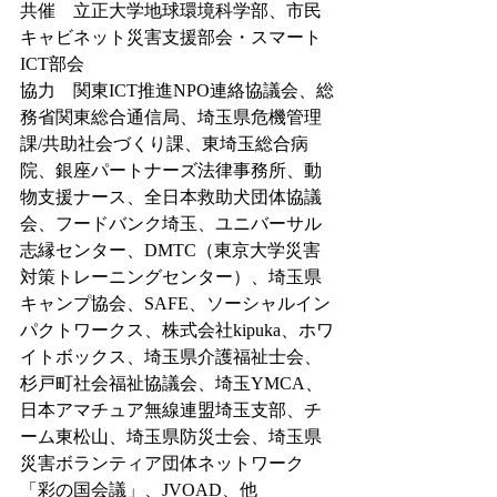
共催　立正大学地球環境科学部、市民
キャビネット災害支援部会・スマート
ICT部会
協力　関東ICT推進NPO連絡協議会、総
務省関東総合通信局、埼玉県危機管理
課/共助社会づくり課、東埼玉総合病
院、銀座パートナーズ法律事務所、動
物支援ナース、全日本救助犬団体協議
会、フードバンク埼玉、ユニバーサル
志縁センター、DMTC（東京大学災害
対策トレーニングセンター）、埼玉県
キャンプ協会、SAFE、ソーシャルイン
パクトワークス、株式会社kipuka、ホワ
イトボックス、埼玉県介護福祉士会、
杉戸町社会福祉協議会、埼玉YMCA、
日本アマチュア無線連盟埼玉支部、チ
ーム東松山、埼玉県防災士会、埼玉県
災害ボランティア団体ネットワーク
「彩の国会議」、JVOAD、他