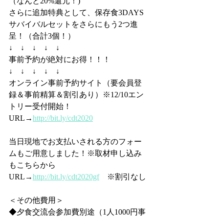
（なんと20%還元！)
さらに追加特典として、保存食3DAYS
サバイバルセットをさらにもう2つ進
呈！（合計3個！）
↓　↓　↓　↓　↓
事前予約が絶対にお得！！！
↓　↓　↓　↓　↓
オンライン事前予約サイト（要会員登
録＆事前精算＆割引あり）※12/10エン
トリー受付開始！
URL→
http://bit.ly/cdt2020
当日現地でお支払いされる方のフォー
ムもご用意しました！※取材申し込み
もこちらから
URL→
http://bit.ly/cdt2020gf
　※割引なし
＜その他費用＞
◆夕食交流会参加費別途（1人1000円事