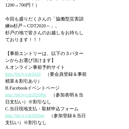
1200→700円！）
今回も盛りだくさんの「協働型災害訓
練in杉戸～CDT2020～」。
杉戸の地で皆さんのお越しをお待ちし
ております！！！
【事前エントリーは、以下の３パター
ンからお選び頂けます】
A.オンライン事前予約サイト　
http://bit.ly/cdt2020
　（要会員登録＆事前
精算＆割引あり）
B.Facebookイベントページ　
http://bit.ly/cdt2020fbe
　（参加表明＆当
日支払い）※割引なし
C.当日現地支払・取材申込フォーム　
http://bit.ly/cdt2020gf
　（参加登録＆当日
支払い）※割引なし