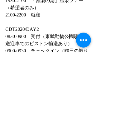
1930-2100　「雅楽の湯」温泉ツアー
（希望者のみ）
2100-2200　就寝
CDT2020/DAY2
0830-0900　受付（東武動物公園駅から
送迎車でのピストン輸送あり）
0900-0930　チェックイン（昨日の振り
返りと情報共有）
0930-1230　リアルペット避難所運営
（運営：動物支援ナース）
1230-1300　昼食
1300-1330　＊特別講演＊今必要なマイ
タイムライン（講師：国交省里村真吾
氏）
1330-1700　協働型災害訓練（講師：立
正大学後藤真太郎教授）
1700-1730　参加者紹介（感想と情報共
有）