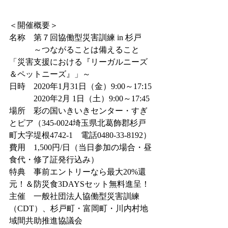
＜開催概要＞
名称　第７回協働型災害訓練 in 杉戸
　　　～つながることは備えること
「災害支援における『リーガルニーズ
＆ペットニーズ』」～
日時　2020年1月31日（金）9:00～17:15
　　　2020年2月 1日（土）9:00～17:45
場所　彩の国いきいきセンター・すぎ
とピア（345-0024埼玉県北葛飾郡杉戸
町大字堤根4742-1　電話0480-33-8192）
費用　1,500円/日（当日参加の場合・昼
食代・修了証発行込み）
特典　事前エントリーなら最大20%還
元！＆防災食3DAYSセット無料進呈！
主催　一般社団法人協働型災害訓練
（CDT）、杉戸町・富岡町・川内村地
域間共助推進協議会