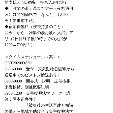
前支払or当日徴収、持ち込み歓迎）
◆「雅楽の湯」温泉ツアー（夜割適用
＆CDT特別価格で、なんと、1人500
円！要事前申込）
◆宿泊費無料（寝袋持参のこと）
◇今回から「雅楽の湯お疲れ入浴」ア
リ（2日目終了後19時までの入浴が
1200→700円！）
＜タイムスケジュール（案）＞
CDT2020/DAY1
0830-0900　受付（東武動物公園駅から
送迎車でのピストン輸送あり）
0900-0930　開会式、説明（主催挨拶、
来賓挨拶、訓練概要説明）
0930-1230　災害復興法学ワーク（講
師：岡本正弁護士）
　　　　　『被災後の生活再建と知識
の備え～地域で助け合う災害復興法学