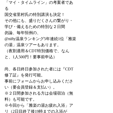
「マイ・タイムライン」の考案者であ
る
国交省里村氏の特別講演も決定！
その他にも、盛りだくさんの繋がり・
学び・備えるための特別な２日間
勿論、毎年恒例の、
@nifty温泉ランキング5年連続1位「雅楽
の湯」温泉ツアーもあります。
（夜割適用＆CDT特別価格で、なん
と、1人500円！要事前申込）
尚、各日終日参加された者には『CDT
修了証』を発行可能。
事前にフォームからお申し込みくださ
い（要会員登録＆支払い）。
※２日間参加される方は会場宿泊（無
料）も可能です。
※今回から「雅楽の湯お疲れ入浴」ア
リ（2日目終了後19時までの入浴が