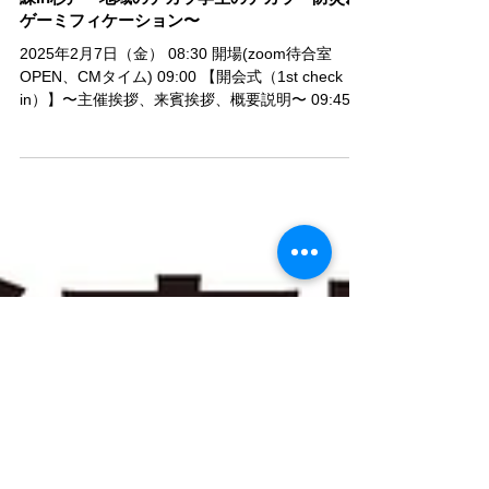
【実施スケジュール発表】第12回協働型災害訓
練in杉戸〜地域のチカラ学生のチカラ〜防災✖️
ゲーミフィケーション〜
2025年2月7日（金） 08:30 開場(zoom待合室
OPEN、CMタイム) 09:00 【開会式（1st check
in）】〜主催挨拶、来賓挨拶、概要説明〜 09:45
【看護x学生のチカラ】〜ハザードマップを読む・
地域踏査の発表〜 （日本保健医療大学...