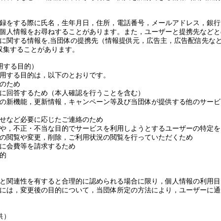
）
録をする際に氏名，生年月日，住所，電話番号，メールアドレス，銀行
個人情報をお尋ねすることがあります。また，ユーザーと提携先などと
に関する情報を,当団体の提携先（情報提供元，広告主，広告配信先など
収集することがあります。
用する目的）
用する目的は，以下のとおりです。
のため
に回答するため（本人確認を行うことを含む）
の新機能，更新情報，キャンペーン等及び当団体が提供する他のサービ
せなど必要に応じたご連絡のため
や，不正・不当な目的でサービスを利用しようとするユーザーの特定を
の閲覧や変更，削除，ご利用状況の閲覧を行っていただくため
に会費等を請求するため
的
と関連性を有すると合理的に認められる場合に限り，個人情報の利用目
には，変更後の目的について，当団体所定の方法により，ユーザーに通
供）