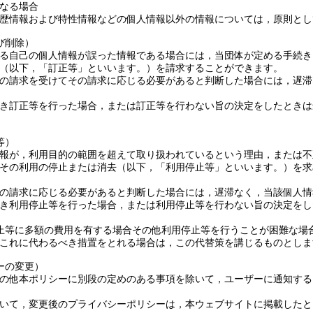
なる場合
歴情報および特性情報などの個人情報以外の情報については，原則とし
び削除）
る自己の個人情報が誤った情報である場合には，当団体が定める手続き
（以下，「訂正等」といいます。）を請求することができます。
の請求を受けてその請求に応じる必要があると判断した場合には，遅滞
き訂正等を行った場合，または訂正等を行わない旨の決定をしたときは
等）
報が，利用目的の範囲を超えて取り扱われているという理由，または不
その利用の停止または消去（以下，「利用停止等」といいます。）を求
の請求に応じる必要があると判断した場合には，遅滞なく，当該個人情
き利用停止等を行った場合，または利用停止等を行わない旨の決定をし
止等に多額の費用を有する場合その他利用停止等を行うことが困難な場
これに代わるべき措置をとれる場合は，この代替策を講じるものとしま
ーの変更）
の他本ポリシーに別段の定めのある事項を除いて，ユーザーに通知する
いて，変更後のプライバシーポリシーは，本ウェブサイトに掲載したと