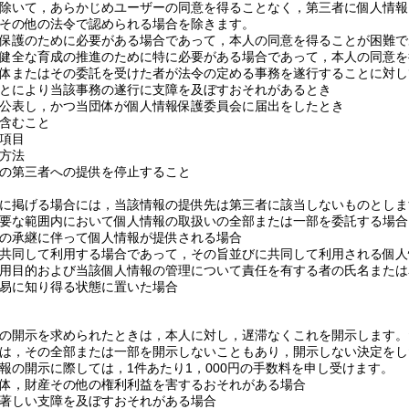
除いて，あらかじめユーザーの同意を得ることなく，第三者に個人情報
その他の法令で認められる場合を除きます。
保護のために必要がある場合であって，本人の同意を得ることが困難で
健全な育成の推進のために特に必要がある場合であって，本人の同意を
体またはその委託を受けた者が法令の定める事務を遂行することに対し
とにより当該事務の遂行に支障を及ぼすおそれがあるとき
公表し，かつ当団体が個人情報保護委員会に届出をしたとき
含むこと
項目
方法
の第三者への提供を停止すること
に掲げる場合には，当該情報の提供先は第三者に該当しないものとしま
要な範囲内において個人情報の取扱いの全部または一部を委託する場合
の承継に伴って個人情報が提供される場合
共同して利用する場合であって，その旨並びに共同して利用される個人
用目的および当該個人情報の管理について責任を有する者の氏名または
易に知り得る状態に置いた場合
の開示を求められたときは，本人に対し，遅滞なくこれを開示します。
は，その全部または一部を開示しないこともあり，開示しない決定をし
報の開示に際しては，1件あたり1，000円の手数料を申し受けます。
体，財産その他の権利利益を害するおそれがある場合
著しい支障を及ぼすおそれがある場合