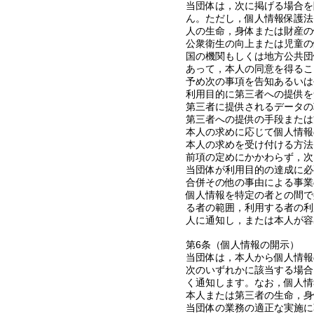
当団体は，次に掲げる場合を
ん。ただし，個人情報保護法
人の生命，身体または財産の
公衆衛生の向上または児童の
国の機関もしくは地方公共団
あって，本人の同意を得るこ
予め次の事項を告知あるいは
利用目的に第三者への提供を
第三者に提供されるデータの
第三者への提供の手段または
本人の求めに応じて個人情報
本人の求めを受け付ける方法
前項の定めにかかわらず，次
当団体が利用目的の達成に必
合併その他の事由による事業
個人情報を特定の者との間で
る者の範囲，利用する者の利
人に通知し，または本人が容
第6条（個人情報の開示）
当団体は，本人から個人情報
次のいずれかに該当する場合
く通知します。なお，個人情
本人または第三者の生命，身
当団体の業務の適正な実施に