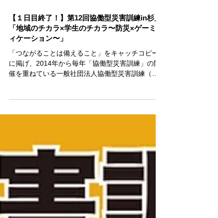
【１日目終了！】第12回協働型災害訓練in杉戸
「地域のチカラ×学生のチカラ〜防災×ゲーミフ
ィケーション〜」
「つながることは備えること」をキャッチコピー
に掲げ、2014年から毎年「協働型災害訓練」の開
催を重ねている一般社団法人協働型災害訓練（本
社：埼玉県東松山市、代表理事：とよしま亮介）
は、彩の国いきいきセンターすぎとピア(埼玉県北
葛飾郡杉戸町堤根4742-1)にて、2月7日（金...