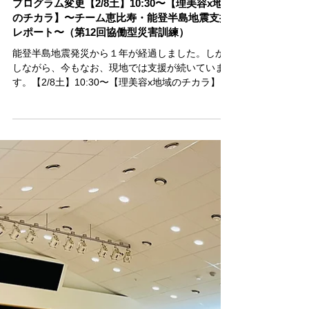
プログラム変更【2/8土】10:30〜【理美容x地域
のチカラ】〜チーム恵比寿・能登半島地震支援
レポート〜（第12回協働型災害訓練）
能登半島地震発災から１年が経過しました。しか
しながら、今もなお、現地では支援が続いていま
す。【2/8土】10:30〜【理美容x地域のチカラ】〜
チーム恵比寿・能登半島地震支援レポート〜（プ
ログラム変更）では、発災直後から現地に入り、
様々な連携をしながら多方面の支援を行ってきた...