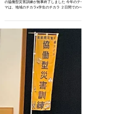
【御礼】第12回目協働型災害訓練in杉戸
この度は大変お世話になりました お陰様で12回目
の協働型災害訓練が無事終了しました 今年のテー
マは、地域のチカラx学生のチカラ ２日間でのべ
200名もの方に参加頂き、 様々な専門家が登壇し
てくださいました 速報版ですが開催内容は以下を
ご参照ください...