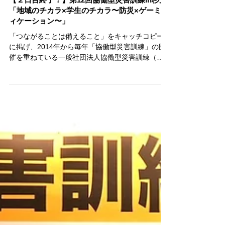
【２日目終了！】第12回協働型災害訓練in杉戸
「地域のチカラ×学生のチカラ〜防災×ゲーミフ
ィケーション〜」
「つながることは備えること」をキャッチコピー
に掲げ、2014年から毎年「協働型災害訓練」の開
催を重ねている一般社団法人協働型災害訓練（本
社：埼玉県東松山市、代表理事：とよしま亮介）
は、彩の国いきいきセンターすぎとピア(埼玉県北
葛飾郡杉戸町堤根4742-1)にて、2月8日（土...