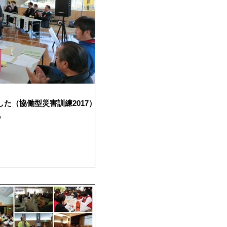
た（協働型災害訓練2017）
7