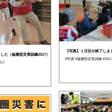
【写真】１日目が終了しまし
した（協働型災害訓練2017）
#写真 #協働型災害訓練 #201
17