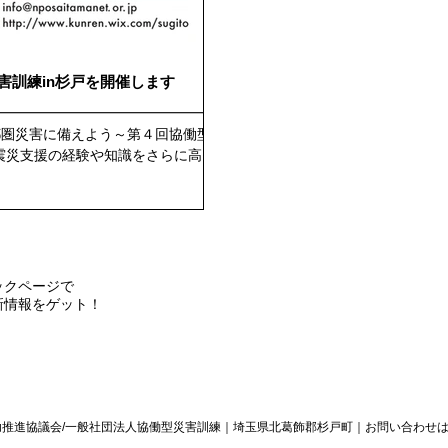
災害訓練in杉戸を開催します
━━━━━━━━━━━━━━━━
都圏災害に備えよう～第４回協働型災
 －震災支援の経験や知識をさらに高め
へ－
sugito...
ックページで
新情報をゲット！
共助推進協議会/一般社団法人協働型災害訓練｜埼玉県北葛飾郡杉戸町｜
​お問い合わせ