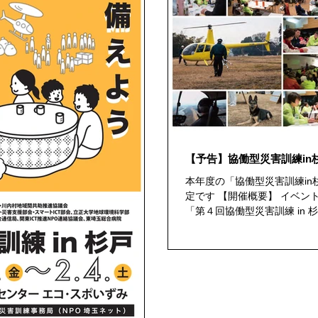
【予告】協働型災害訓練in杉
本年度の「協働型災害訓練i
定です 【開催概要】 イベント名：～首都圏災害に備えよう～
「第４回協働型災害訓練 in
動報告）」 主催：杉戸町・富岡町・川内村地域間共助推進協議
会 ...