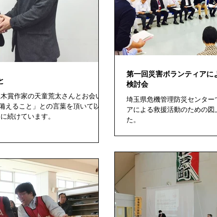
第一回災害ボランティアに
と
検討会
直木賞作家の天童荒太さんとお会いし
埼玉県危機管理防災センター
備えること」との言葉を頂いて以降
アによる救援活動のための図
道に続けています。
た。