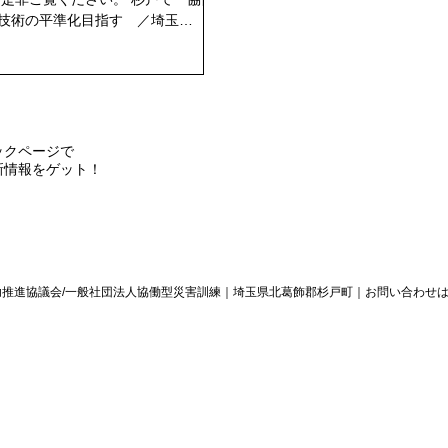
技術の平準化目指す ／埼玉
ックページで
新情報をゲット！
共助推進協議会/一般社団法人協働型災害訓練｜埼玉県北葛飾郡杉戸町｜
​お問い合わせ