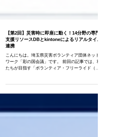
【第2回】災害時に即座に動く！14分野の専門
支援リソースDBとkintoneによるリアルタイム
連携
こんにちは。埼玉県災害ボランティア団体ネット
ワーク「彩の国会議」です。 前回の記事では、私
たちが目指す「ボランティア・フリーライド（無
償依存）」からの脱却と、災害支援を公的な社会
インフラへと再定義するビジョンについてお伝え
しました。 大きなビジョンを掲げるだけでなく、
それを現実のものとして機能させるためには、強
固な「仕組み」と「人の体制」が不可欠です。そ
こで第2回となる今回は、本事業の要となるデジタ
ル基盤「14分野専門支援リソースDB（データベー
ス）」、リアルタイムに情報をつなぐ