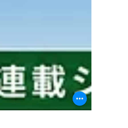
以上にわたり、東日本大震災の経験と教訓を次の
大災害に活かすため、埼玉県内で「協働型災害訓
練」を重ね、地域に根ざした災害支援のネットワ
ークを培ってた経験があります。そしてこの度、
2026年7月より、日本財団の助成プログラム「支援
体制の整備と被災想定訓練の実施」を本格的に始
動することとなりました。 このプロジェクトが目
指すのは、単に「訓練を実施すること」だけでは
ありません。 日本の災害支援における「当たり
前」を根底から変え、いかなる属性の被災者に対
しても、即座に最適な専門支援が届く仕組みを地
域社会に実装するための、非常に大きな挑戦で
す。 連載の第1回目となる今回は、私たちがなぜこ
の事業に挑むのか、その背景にある「目的」と
「ビジョン」について詳しくお伝えします。 避け
ては通れない課題：「ボランティア・フリーライ
ド（無償依存）」の限界 東日本大震災や近年の大
規模災害以降、災害