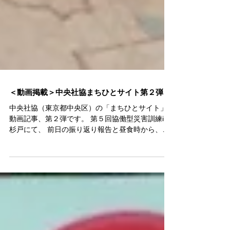
＜動画掲載＞中央社協まちひとサイト第２弾
中央社協（東京都中央区）の「まちひとサイト」
動画記事、第２弾です。 第５回協働型災害訓練in
杉戸にて、 前日の振り返り報告と昼食時から、
様々な紹介やワークショップの記録です。 （トリ
アージ、避難所、福祉避難所、救助犬セラピーな
ど） ぜひご覧ください。 感謝。...