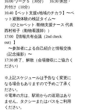
16:00 ワーク５（30分）　16:30 休憩・
片付け（10分）
16:40【ペット支援x地域のチカラ】〜ペ
ット避難体験の検証タイム〜
　（ひとtoペット /動物支援ナース 代表 
西村裕子（動物看護師））
17:00 【情報共有会議（2nd check 
out）】
　〜参加者による自己紹介と情報交換
（記念撮影）〜
17:30 終了、解散（会場撤収にご協力く
ださい）
※上記スケジュールは予告なく変更に
なる場合もありますので予めご了承く
ださい。
※電車の方は、駅前からの送迎はあり
ません。タクシーまたはバスをご利用
ください。