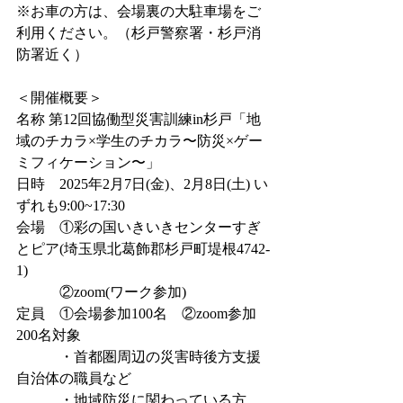
※お車の方は、会場裏の大駐車場をご
利用ください。（杉戸警察署・杉戸消
防署近く）
＜開催概要＞
名称 第12回協働型災害訓練in杉戸「地
域のチカラ×学生のチカラ〜防災×ゲー
ミフィケーション〜」
日時　2025年2月7日(金)、2月8日(土) い
ずれも9:00~17:30
会場　①彩の国いきいきセンターすぎ
とピア(埼玉県北葛飾郡杉戸町堤根4742-
1)
　　　②zoom(ワーク参加)
定員　①会場参加100名　②zoom参加
200名対象
　　　・首都圏周辺の災害時後方支援
自治体の職員など
　　　・地域防災に関わっている方、