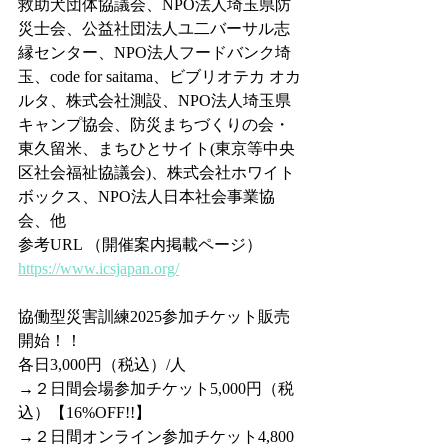
救助犬団体協議会、NPO法人埼玉県防
災士会、公益社団法人ユ二バーサル志
縁センター、NPO法人フードバンク埼
玉、code for saitama、ビブリオテカ オカ
ルタ、株式会社測設、NPO法人埼玉県
キャンプ協会、防災まちづくりの会・
東久留米、まちひとサイト(東京等中央
区社会福祉協議会)、株式会社ホワイト
ボックス、NPO法人日本社会事業協
会、他
参考URL （開催案内掲載ページ）　
https://www.icsjapan.org/
協働型災害訓練2025参加チケット販売
開始！！
各日3,000円（税込）/人
→２日間会場参加チケット5,000円（税
込）【16%OFF!!】
→２日間オンライン参加チケット4,800