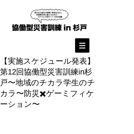
【実施スケジュール発表】
第12回協働型災害訓練in杉
戸〜地域のチカラ学生のチ
カラ〜防災✖️ゲーミフィケ
ーション〜