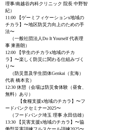
理事/南越谷内科クリニック 院長 中野智
紀）
11:00 【ゲーミフィケーションx地域の
チカラ】〜地区防災力向上のための手
法〜
　（一般社団法人Do It Yourself 代表理
事 東善朗）
12:00 【学生のチカラx地域のチカ
ラ】〜楽しく防災に関わる仕組みづく
り〜
　（防災普及学生団体Genkai（玄海） 
代表 橋本玄）
12:30 休憩（会場は防災食体験（昼食、
無料）あり）
           【食糧支援x地域のチカラ】〜フ
ードバンクセミナー2025〜
　（フードバンク埼玉 理事 永田信雄）
13:30 【災害支援x地域のチカラ】〜協
働型災害訓練フルスケール訓練2025〜