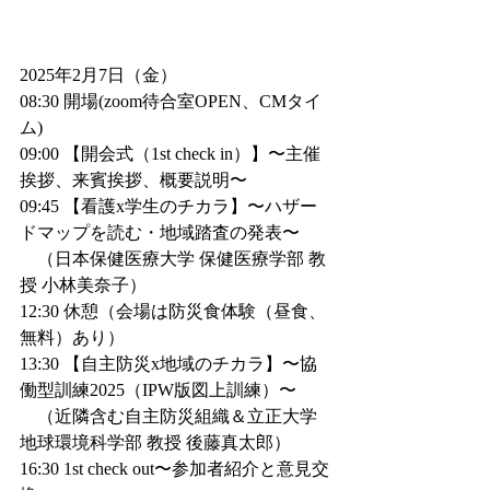
2025年2月7日（金）
08:30 開場(zoom待合室OPEN、CMタイ
ム) 
09:00 【開会式（1st check in）】〜主催
挨拶、来賓挨拶、概要説明〜
09:45 【看護x学生のチカラ】〜ハザー
ドマップを読む・地域踏査の発表〜
　（日本保健医療大学 保健医療学部 教
授 小林美奈子）
12:30 休憩（会場は防災食体験（昼食、
無料）あり）
13:30 【自主防災x地域のチカラ】〜協
働型訓練2025（IPW版図上訓練）〜
　（近隣含む自主防災組織＆立正大学 
地球環境科学部 教授 後藤真太郎）
16:30 1st check out〜参加者紹介と意見交