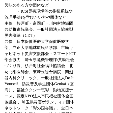
興味のある方や団体など
　　　・ICS(災害現場等の指揮系統や
管理手法)を学びたい方や団体など
主催　杉戸町・富岡町・川内村地域間
共助推進協議会、一般社団法人協働型
災害訓練（CDT）
共催　日本保健医療大学保健医療学
部、立正大学地球環境科学部、市民キ
ャビネット災害支援部会・スマートICT
部会協力　埼玉県危機管理課/共助社会
づくり課、杉戸町社会福祉協議会、北
葛北部医師会、東埼玉総合病院、南越
谷内科クリニック、一般社団法人Do It 
Yourself、防災普及学生団体Genkai（玄
海）、福祉タクシー恵彩、動物支援ナ
ース、認定NPO法人市民福祉団体全国
協議会 、埼玉県災害ボランティア団体
ネットワーク「彩の国会議」、全日本