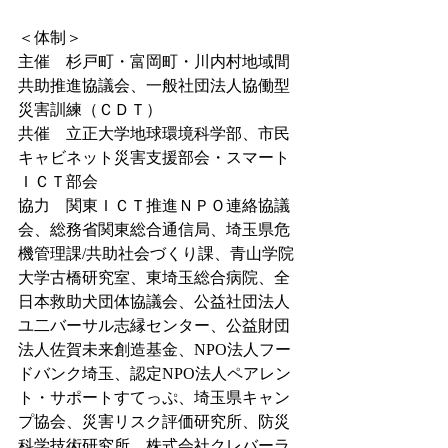
＜体制＞
主催　杉戸町・富岡町・川内村地域間
共助推進協議会、一般社団法人協働型
災害訓練（ＣＤＴ）
共催　立正大学地球環境科学部、市民
キャビネット災害支援部会・スマート
ＩＣＴ部会
協力　関東ＩＣＴ推進ＮＰＯ連絡協議
会、総務省関東総合通信局、埼玉県危
機管理課/共助社会づくり課、青山学院
大学古橋研究室、東埼玉総合病院、全
日本救助犬団体協議会、公益社団法人
ユ二バーサル志縁センター、公益財団
法人佐賀未来創造基金、NPO法人フー
ドバンク埼玉、認定NPO法人ペアレン
ト・サポートすてっぷ、埼玉県キャン
プ協会、災害リスク評価研究所、防災
科学技術研究所、株式会社クレバーラ