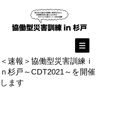
＜速報＞協働型災害訓練ｉ
ｎ杉戸～CDT2021～を開催
します