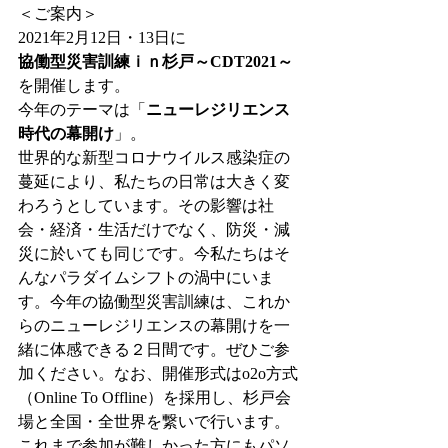
＜ご案内＞
2021年2月12日・13日に
協働型災害訓練ｉｎ杉戸～CDT2021～
を開催します。
今年のテーマは「
ニューレジリエンス
時代の幕開け
」。
世界的な新型コロナウイルス感染症の
蔓延により、私たちの日常は大きく変
わろうとしています。その影響は社
会・経済・生活だけでなく、防災・減
災に於いても同じです。今私たちはそ
んなパラダイムシフトの渦中にいま
す。今年の協働型災害訓練は、これか
らのニューレジリエンスの幕開けを一
緒に体感できる２日間です。ぜひご参
加ください。なお、開催形式はo2o方式
（Online To Offline）を採用し、杉戸会
場と全国・全世界を繋いで行います。
これまで参加が難しかった方にもパソ